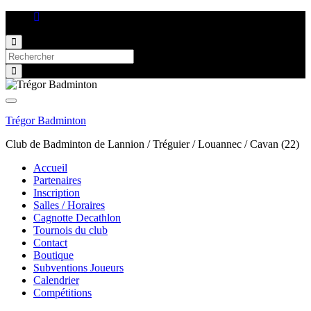
Toggle
search
Search
form
for:
Toggle
navigation
Trégor Badminton
Club de Badminton de Lannion / Tréguier / Louannec / Cavan (22)
Accueil
Partenaires
Inscription
Salles / Horaires
Cagnotte Decathlon
Tournois du club
Contact
Boutique
Subventions Joueurs
Calendrier
Compétitions