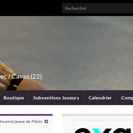
Search for:
ec / Cavan (22)
Boutique
Subventions Joueurs
Calendrier
Comp
tournoi jeune de Plérin