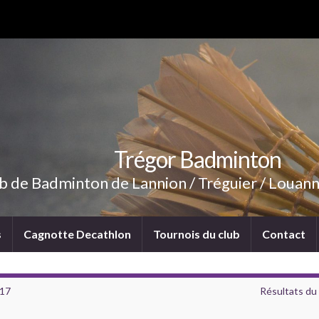
Trégor Badminton
b de Badminton de Lannion / Tréguier / Louann
s
Cagnotte Decathlon
Tournois du club
Contact
 17
Résultats du 