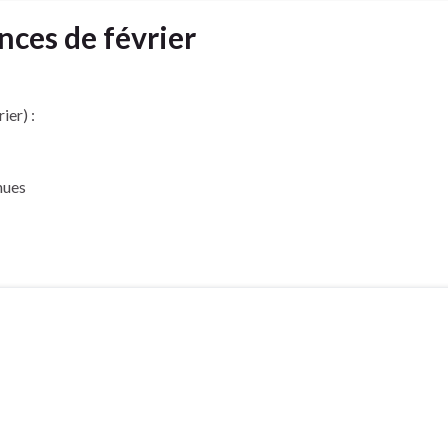
ces de février
ier) :
nues