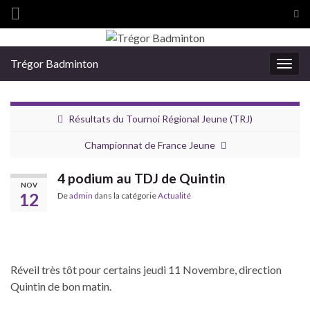
Tog
sea
Search for:
for
Trégor Badminton
Togg
navig
Résultats du Tournoi Régional Jeune (TRJ)
Championnat de France Jeune
4 podium au TDJ de Quintin
NOV
12
De
admin
dans la catégorie
Actualité
Réveil très tôt pour certains jeudi 11 Novembre, direction
Quintin de bon matin.