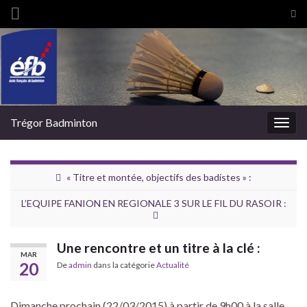
Tog
sea
Search for:
for
Trégor Badminton
Togg
navig
« Titre et montée, objectifs des badistes » :
L’EQUIPE FANION EN REGIONALE 3 SUR LE FIL DU RASOIR :
Une rencontre et un titre à la clé :
MAR
20
De
admin
dans la catégorie
Actualité
Dimanche prochain (22/03/2015) à partir de 9h00 à la salle