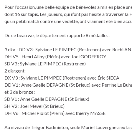
Pour l’occasion, une belle équipe de bénévoles a mis en place une
dont 16 sur tapis. Les joueurs, qui n’ont pas hésité à traverser 
qu’un petit match contre une vedette, ont vraiment été bien accue
De ce beau we, le département rapporte 8 médailles :
3 d’or : DD V3 : Sylviane LE PIMPEC (Rostrenen) avec Ru
DH V5 : Henri Alloy (Plérin) avec Joel GODEFROY
SD V3 : Sylviane LE PIMPEC (Rostrenen)
2 d’argent :
DX V3 : Sylviane LE PIMPEC (Rostrenen) avec Éric SIECA
DD V1 : Anne Gaelle DEPAGNE (St Brieuc) avec Perrine Le Buh
et 3 de bronze :
SD V1 : Anne Gaëlle DEPAGNE (St Brieux)
SH V2 : Joel Mevel (St Brieuc)
DH V6 : Michel Piolot (Plerin) avec thierry MASSE
Au niveau de Trégor Badminton, seule Muriel Lauvergne a eu la cha