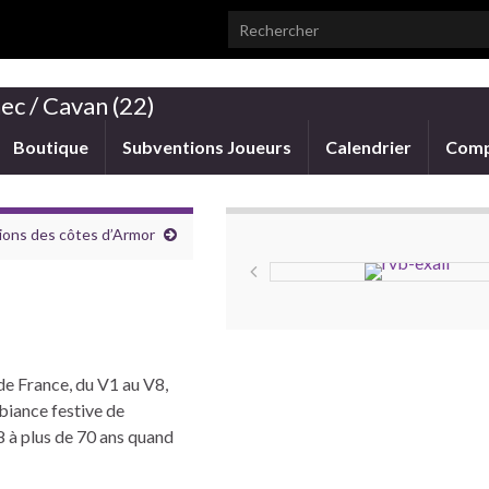
Search for:
ec / Cavan (22)
Boutique
Subventions Joueurs
Calendrier
Comp
ions des côtes d’Armor
de France, du V1 au V8,
mbiance festive de
V8 à plus de 70 ans quand