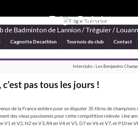
Trégor Badminton
b de Badminton de Lannion / Tréguier / Louann
s
Cagnotte Decathlon
Tournois du club
Contact
Interclubs : Les Benjamins Champ
’est pas tous les jours !
enus de la France entière pour se disputer 35 titres de champions 
gouement des vieux passionnés pour cette compétition relevée. Une a
N1 en V1 et V2, N2 en V3, R4 en V4 et V5, D7 en V6 et V7, et P10 en 