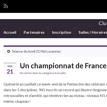
Clu
Accueil
Partenaires
Inscription
Salles / Horaire
Séance du lundi 21 Mai Louannec
Un championnat de France, c
MAI
21
De
admin
dans la catégorie
Actualité
Quimerlé accueillait ce week-end de la Pentecôte des vétérans v
dans les 5 disciplines. 941 inscrits un record qui illustre l’en
retrouvailles et d’amitié, qui n’enlève rien au niveau : niveaux 
même, chapeau !