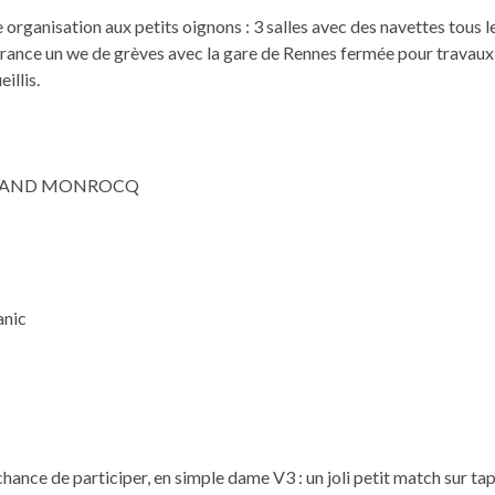
 organisation aux petits oignons : 3 salles avec des navettes tous l
la France un we de grèves avec la gare de Rennes fermée pour travaux
illis.
chi ANAND MONROCQ
anic
nce de participer, en simple dame V3 : un joli petit match sur tapi