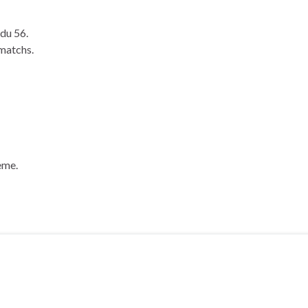
 du 56.
matchs.
ème.