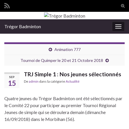
Tog
sear
Search for:
for
Trégor Badminton
Togg
navig
Animation 777
Tournoi de Quimper le 20 et 21 Octobre 2018
TRJ Simple 1 : Nos jeunes sélectionnés
SEP
15
De
admin
dans la catégorie
Actualité
Quatre jeunes du Trégor Badminton ont été sélectionnés par
le Comité 22 pour participer au premier Tournoi Régional
Jeunes de simple qui se déroulera demain (dimanche
16/09/2018) dans le Morbihan (56).