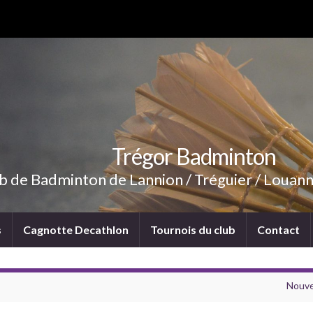
Trégor Badminton
b de Badminton de Lannion / Tréguier / Louann
s
Cagnotte Decathlon
Tournois du club
Contact
Nouvea