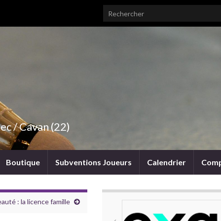
Search for:
ec / Cavan (22)
Boutique
Subventions Joueurs
Calendrier
Comp
uté : la licence famille