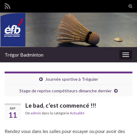
Tog
sear
Search for:
for
Trégor Badminton
Togg
navig
Journée sportive à Tréguier
Stage de reprise compétiteurs dimanche dernier
Le bad, c’est commencé !!!
SEP
11
De
admin
dans la catégorie
Actualité
Rendez vous dans les salles pour essayer ou pour avoir des