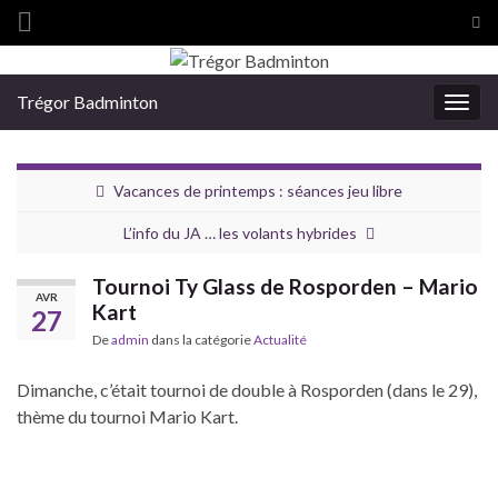
Tog
sea
Search for:
for
Trégor Badminton
Togg
navig
Vacances de printemps : séances jeu libre
L’info du JA … les volants hybrides
Tournoi Ty Glass de Rosporden – Mario
AVR
Kart
27
De
admin
dans la catégorie
Actualité
Dimanche, c’était tournoi de double à Rosporden (dans le 29),
thème du tournoi Mario Kart.