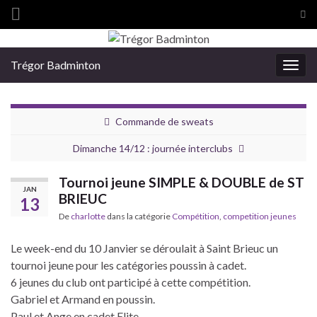
Tog
sea
Search for:
for
Trégor Badminton
Togg
navig
Commande de sweats
Dimanche 14/12 : journée interclubs
Tournoi jeune SIMPLE & DOUBLE de ST
JAN
BRIEUC
13
De
charlotte
dans la catégorie
Compétition
,
competition jeunes
Le week-end du 10 Janvier se déroulait à Saint Brieuc un
tournoi jeune pour les catégories poussin à cadet.
6 jeunes du club ont participé à cette compétition.
Gabriel et Armand en poussin.
Paul et Ange en cadet Elite.