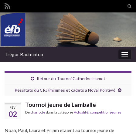
Tog
sear
Search for:
for
Trégor Badminton
Togg
navig
Retour du Tournoi Catherine Hamet
Résultats du CRJ (minimes et cadets à Noyal Pontivy)
Tournoi jeune de Lamballe
FÉV
02
De
charlotte
dans la catégorie
Actualité
,
competition jeunes
Noah, Paul, Laura et Priam étaient au tournoi jeune de