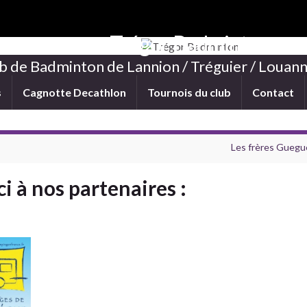
Trégor Badminton
b de Badminton de Lannion / Tréguier / Louann
s
Cagnotte Decathlon
Tournois du club
Contact
Les frères Guegu
ci à nos partenaires :