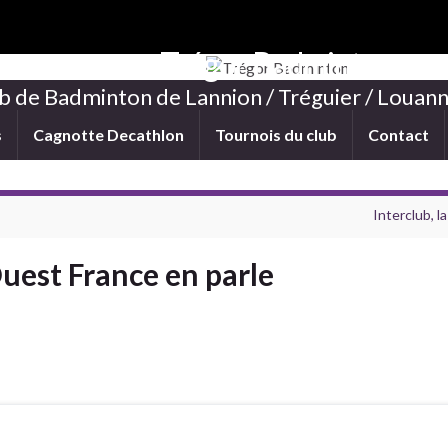
Trégor Badminton
b de Badminton de Lannion / Tréguier / Louann
s
Cagnotte Decathlon
Tournois du club
Contact
Interclub, 
uest France en parle