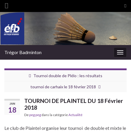
Tog
sea
Search for:
for
Trégor Badminton
Togg
navig
Tournoi double de Plélo : les résultats
tournoi de carhaix le 18 février 2018
TOURNOI DE PLAINTEL DU 18 Février
JAN
2018
18
De
peg peg
dans la catégorie
Actualité
Le club de Plaintel organise leur tournoi de double et mixte le