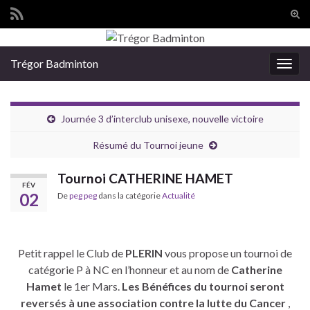
Tog
sear
Search for:
for
Trégor Badminton
Togg
navig
Journée 3 d’interclub unisexe, nouvelle victoire
Résumé du Tournoi jeune
Tournoi CATHERINE HAMET
FÉV
02
De
peg peg
dans la catégorie
Actualité
Petit rappel le Club de
PLERIN
vous propose un tournoi de
catégorie P à NC en l’honneur et au nom de
Catherine
Hamet
le 1er Mars.
Les Bénéfices du tournoi seront
reversés à une association contre la lutte du Cancer
,