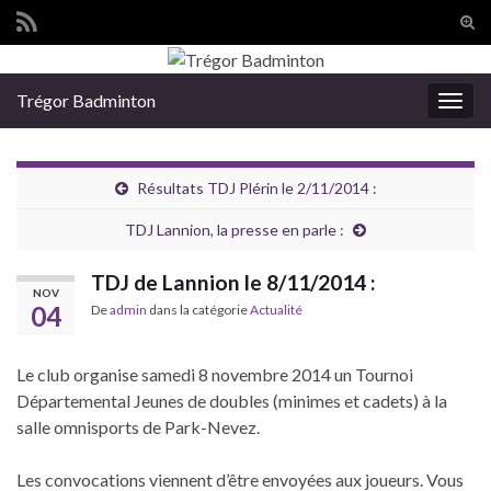
Tog
sear
Search for:
for
Trégor Badminton
Togg
navig
Résultats TDJ Plérin le 2/11/2014 :
TDJ Lannion, la presse en parle :
TDJ de Lannion le 8/11/2014 :
NOV
04
De
admin
dans la catégorie
Actualité
Le club organise samedi 8 novembre 2014 un Tournoi
Départemental Jeunes de doubles (minimes et cadets) à la
salle omnisports de Park-Nevez.
Les convocations viennent d’être envoyées aux joueurs. Vous