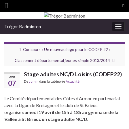
Tog
sea
Search for:
for
Trégor Badminton
Togg
navig
Concours « Un nouveau logo pour le CODEP 22 »
Classement départemental jeunes simple 2013/2014
Stage adultes NC/D Loisirs (CODEP22)
AVR
07
De
admin
dans la catégorie
Actualité
Le Comité départemental des Côtes d’Armor en partenariat
avec la Ligue de Bretagne et le club de St Brieuc
organise
samedi 19 avril de 15h à 18h au gymnase de la
Vallée à St Brieuc un stage adulte NC/D.