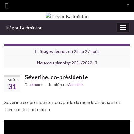
Tog
sea
Search for:
for
Trégor Badminton
Togg
navig
Stages Jeunes du 23 au 27 août
Nouveau planning 2021/2022
Séverine, co-présidente
AOÛT
31
De
admin
dans la catégorie
Actualité
Séverine co-présidente nous parle du monde associatif et
bien sur du badminton.