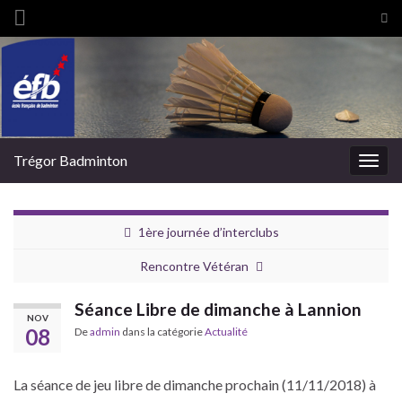
Tog
sea
Search for:
for
Trégor Badminton
Togg
navig
1ère journée d’interclubs
Rencontre Vétéran
Séance Libre de dimanche à Lannion
NOV
08
De
admin
dans la catégorie
Actualité
La séance de jeu libre de dimanche prochain (11/11/2018) à