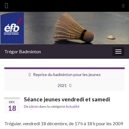
Tog
sea
Search for:
for
Trégor Badminton
Togg
navig
Reprise du badminton pour les jeunes
2021
Séance jeunes vendredi et samedi
DÉC
18
De
admin
dans la catégorie
Actualité
Tréguier, vendredi 18 décembre, de 17 h à 18 h pour les 2009