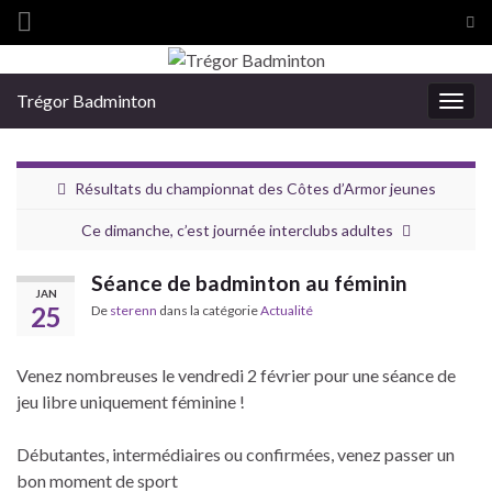
Tog
sea
Search for:
for
Trégor Badminton
Togg
navig
Résultats du championnat des Côtes d’Armor jeunes
Ce dimanche, c’est journée interclubs adultes
Séance de badminton au féminin
JAN
25
De
sterenn
dans la catégorie
Actualité
Venez nombreuses le vendredi 2 février pour une séance de
jeu libre uniquement féminine !
Débutantes, intermédiaires ou confirmées, venez passer un
bon moment de sport