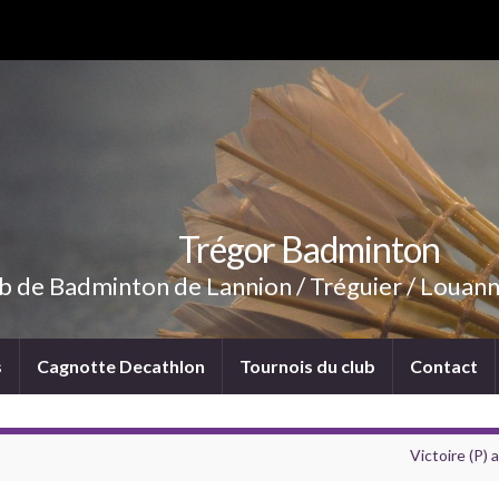
Trégor Badminton
b de Badminton de Lannion / Tréguier / Louann
s
Cagnotte Decathlon
Tournois du club
Contact
Victoire (P)