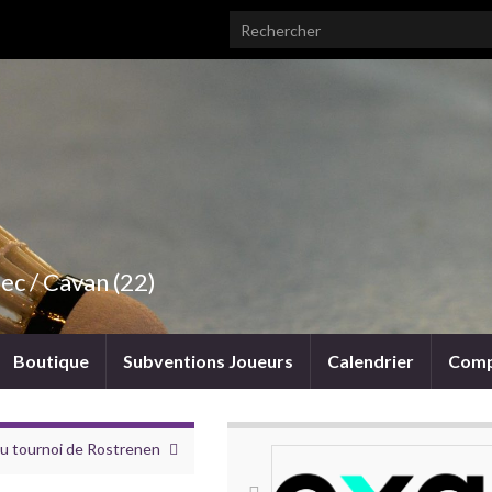
Search for:
ec / Cavan (22)
Boutique
Subventions Joueurs
Calendrier
Comp
 au tournoi de Rostrenen