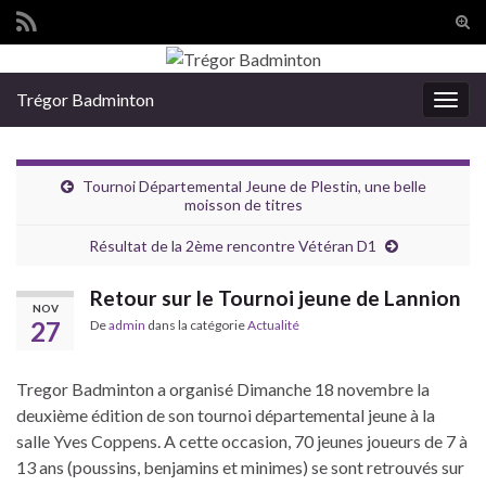
Tog
sear
Search for:
for
Trégor Badminton
Togg
navig
Tournoi Départemental Jeune de Plestin, une belle
moisson de titres
Résultat de la 2ème rencontre Vétéran D1
Retour sur le Tournoi jeune de Lannion
NOV
27
De
admin
dans la catégorie
Actualité
Tregor Badminton a organisé Dimanche 18 novembre la
deuxième édition de son tournoi départemental jeune à la
salle Yves Coppens. A cette occasion, 70 jeunes joueurs de 7 à
13 ans (poussins, benjamins et minimes) se sont retrouvés sur