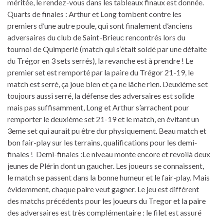
méritée, le rendez-vous dans les tableaux finaux est donnée.
Quarts de finales : Arthur et Long tombent contre les
premiers d’une autre poule, qui sont finalement d’anciens
adversaires du club de Saint-Brieuc rencontrés lors du
tournoi de Quimperlé (match qui s’était soldé par une défaite
du Trégor en 3 sets serrés), la revanche est à prendre ! Le
premier set est remporté par la paire du Trégor 21-19, le
match est serré, ça joue bien et ça ne lâche rien. Deuxième set
toujours aussi serré, la défense des adversaires est solide
mais pas suffisamment, Long et Arthur s’arrachent pour
remporter le deuxième set 21-19 et le match, en évitant un
3eme set qui aurait pu être dur physiquement. Beau match et
bon fair-play sur les terrains, qualifications pour les demi-
finales ! Demi-finales :Le niveau monte encore et revoilà deux
jeunes de Plérin dont un gaucher. Les joueurs se connaissent,
le match se passent dans la bonne humeur et le fair-play. Mais
évidemment, chaque paire veut gagner. Le jeu est différent
des matchs précédents pour les joueurs du Tregor et la paire
des adversaires est très complémentaire : le filet est assuré