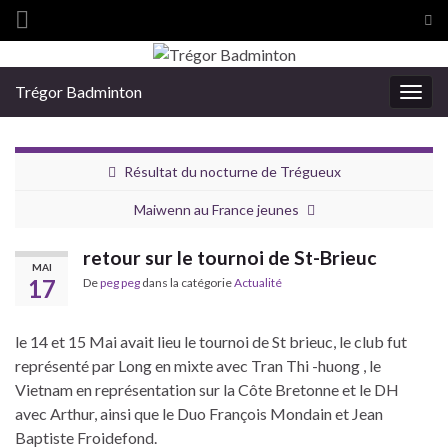
Tog
sea
Search for:
for
Trégor Badminton
Togg
navig
Résultat du nocturne de Trégueux
Maiwenn au France jeunes
retour sur le tournoi de St-Brieuc
MAI
17
De
peg peg
dans la catégorie
Actualité
le 14 et 15 Mai avait lieu le tournoi de St brieuc, le club fut
représenté par Long en mixte avec Tran Thi -huong , le
Vietnam en représentation sur la Côte Bretonne et le DH
avec Arthur, ainsi que le Duo François Mondain et Jean
Baptiste Froidefond.