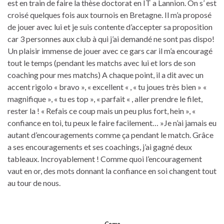
est en train de faire la thèse doctorat en IT a Lannion. On s’ est
croisé quelques fois aux tournois en Bretagne. Il m’a proposé
de jouer avec lui et je suis contente d’accepter sa proposition
car 3 personnes aux club à qui j’ai demandé ne sont pas dispo!
Un plaisir immense de jouer avec ce gars car il m’a encouragé
tout le temps (pendant les matchs avec lui et lors de son
coaching pour mes matchs) A chaque point, il a dit avec un
accent rigolo « bravo », « excellent « , « tu joues très bien » «
magnifique », « tu es top », « parfait « , aller prendre le filet,
rester la ! « Refais ce coup mais un peu plus fort, hein », «
confiance en toi, tu peux le faire facilement… »Je n’ai jamais eu
autant d’encouragements comme ça pendant le match. Grâce
a ses encouragements et ses coachings, j’ai gagné deux
tableaux. Incroyablement ! Comme quoi l’encouragement
vaut en or, des mots donnant la confiance en soi changent tout
au tour de nous.
Come