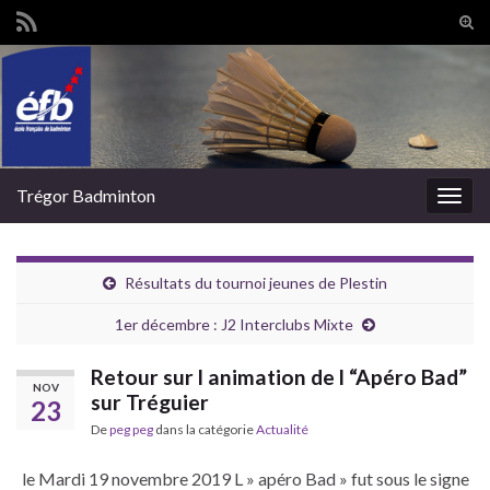
Tog
sear
Search for:
for
Trégor Badminton
Togg
navig
Résultats du tournoi jeunes de Plestin
1er décembre : J2 Interclubs Mixte
Retour sur l animation de l “Apéro Bad”
NOV
sur Tréguier
23
De
peg peg
dans la catégorie
Actualité
le Mardi 19 novembre 2019 L » apéro Bad » fut sous le signe