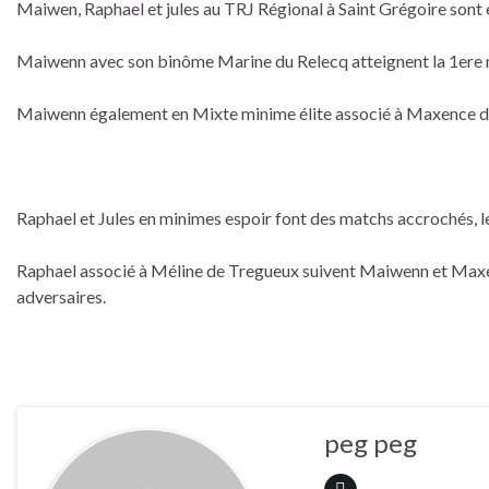
Maiwen, Raphael et jules au TRJ Régional à Saint Grégoire sont 
Maiwenn avec son binôme Marine du Relecq atteignent la 1ere ma
Maiwenn également en Mixte minime élite associé à Maxence de 
Raphael et Jules en minimes espoir font des matchs accrochés, le
Raphael associé à Méline de Tregueux suivent Maiwenn et Maxenc
adversaires.
peg peg