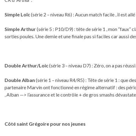
Simple Loïc
(série 2 – niveau R6) : Aucun match facile , il est all
Simple Arthur
(série 5 : P10/D9) : tête de série 1 , mon “faux
sorties poules. Une demie et une finale pas si faciles car aussi d
Double Arthur/Loic
(série 3 – niveau D7) : Zéro, on a pas réuss
Double Alban
(série 1 – niveau R4/R5) : Tête de série 1 : que de
partenaire Marvin ont fonctionné en régime alternatif : des pé
, Alban —> l’assurance et le contrôle + de gros smashs dévastate
Côté saint Grégoire pour nos jeunes