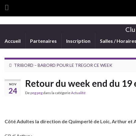
Clu
Accueil
Partenaires
Inscription
Salles / Horaire
TRIBORD – BABORD POUR LE TREGOR CE WEEK
Retour du week end du 19
NOV
24
De
peg peg
dans la catégorie
Actualité
Côté Adultes la direction de Quimperlé de Loic, Arthur et A
CR d’ Arthur :