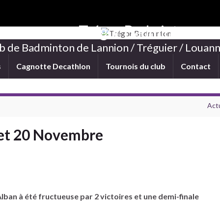
Trégor Badminton
b de Badminton de Lannion / Tréguier / Louann
s
Cagnotte Decathlon
Tournois du club
Contact
Act
 et 20 Novembre
lban à été fructueuse par 2 victoires et une demi-finale