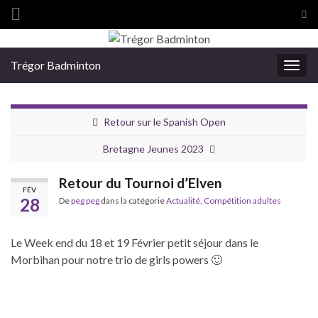
Tog
sea
Search for:
for
Trégor Badminton
Togg
navig
Retour sur le Spanish Open
Bretagne Jeunes 2023
Retour du Tournoi d’Elven
FÉV
28
De
peg peg
dans la catégorie
Actualité
,
Compétition adultes
Le Week end du 18 et 19 Février petit séjour dans le
Morbihan pour notre trio de girls powers 🙂