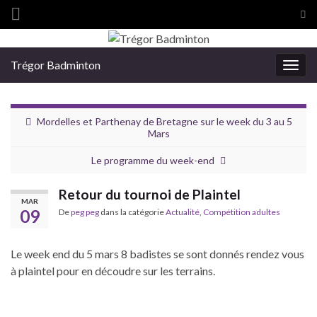
Tog
sea
Search for:
for
Trégor Badminton
Togg
navig
Mordelles et Parthenay de Bretagne sur le week du 3 au 5
Mars
Le programme du week-end
Retour du tournoi de Plaintel
MAR
09
De
peg peg
dans la catégorie
Actualité
,
Compétition adultes
Le week end du 5 mars 8 badistes se sont donnés rendez vous
à plaintel pour en découdre sur les terrains.