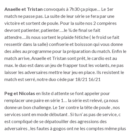
Anaelle et Tristan
convoqués à 7h30 ça pique… Le 1er
match ne passe pas. La suite de leur série se fera par une
victoire et sortent de poule. Pour la suite nos 2 compères
devront patienter, patienter….le ¼ de final se fait
attendre….ils nous sortent le plaide fétiche ( le froid se fait
ressentir dans la salle) confiserie et boissson qui vous donne
des ailes au programme pour la préparation du match. Enfin le
match arrive, Anaelle et Tristan sont prêt, le cardio est au
max. le duo est dans un jeu de frapper tout les volants, ne pas
laisser les adversaires mettre leur jeu en place. Ils resistent le
match est serré, notre duo cède par 18/21 16/21
Peg et Nicolas
en liste d attente se font appeler pour
remplacer une paire en série 1… la série est relevé, ça nous
donne un bon challenge. Le 1er contre la tête de poule , nos
services sont en mode débutant . Si tu n’ as pas de service, c
est compliqué de se dépatouiller des agressions des
adversaires , les fautes à gogos ont ne les comptes même plus