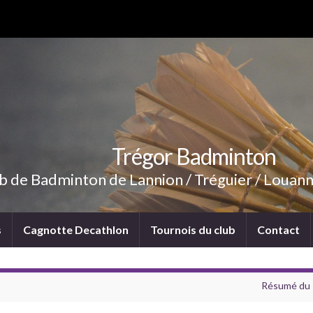
Trégor Badminton
b de Badminton de Lannion / Tréguier / Louann
s
Cagnotte Decathlon
Tournois du club
Contact
Résumé du 