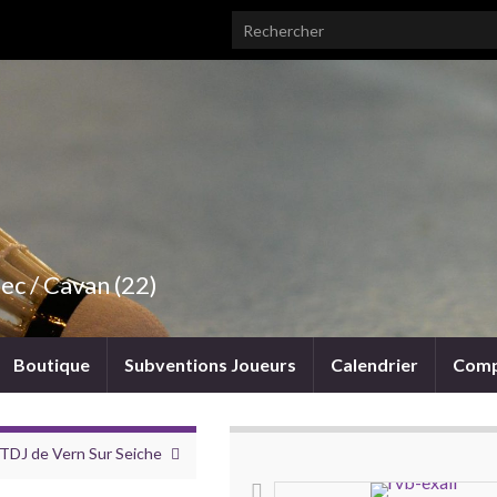
Search for:
ec / Cavan (22)
Boutique
Subventions Joueurs
Calendrier
Comp
TDJ de Vern Sur Seiche