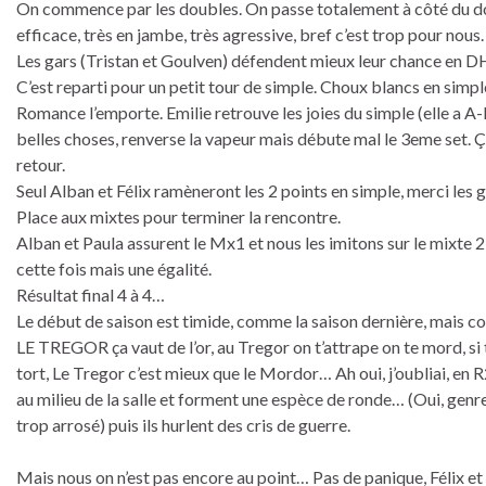
On commence par les doubles. On passe totalement à côté du d
efficace, très en jambe, très agressive, bref c’est trop pour nous.
Les gars (Tristan et Goulven) défendent mieux leur chance en DH 
C’est reparti pour un petit tour de simple. Choux blancs en simp
Romance l’emporte. Emilie retrouve les joies du simple (elle a A-DO
belles choses, renverse la vapeur mais débute mal le 3eme set. 
retour.
Seul Alban et Félix ramèneront les 2 points en simple, merci les g
Place aux mixtes pour terminer la rencontre.
Alban et Paula assurent le Mx1 et nous les imitons sur le mixte
cette fois mais une égalité.
Résultat final 4 à 4…
Le début de saison est timide, comme la saison dernière, mais co
LE TREGOR ça vaut de l’or, au Tregor on t’attrape on te mord, s
tort, Le Tregor c’est mieux que le Mordor… Ah oui, j’oubliai, en 
au milieu de la salle et forment une espèce de ronde… (Oui, gen
trop arrosé) puis ils hurlent des cris de guerre.
Mais nous on n’est pas encore au point… Pas de panique, Félix et E