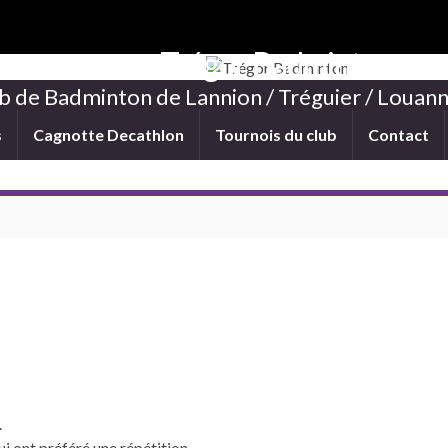
Trégor Badminton
b de Badminton de Lannion / Tréguier / Louann
s
Cagnotte Decathlon
Tournois du club
Contact
.
qui ont préféré une répétition