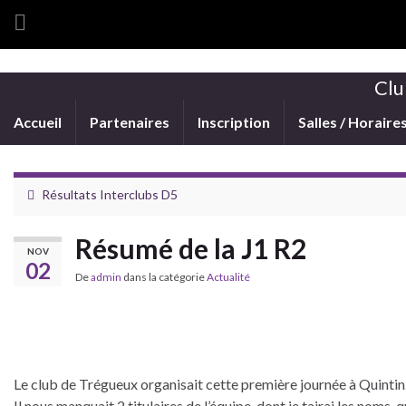
Clu
Accueil
Partenaires
Inscription
Salles / Horaire
Résultats Interclubs D5
Résumé de la J1 R2
NOV
02
De
admin
dans la catégorie
Actualité
Le club de Trégueux organisait cette première journée à Quintin
Il nous manquait 2 titulaires de l’équipe, dont je tairai les noms, 