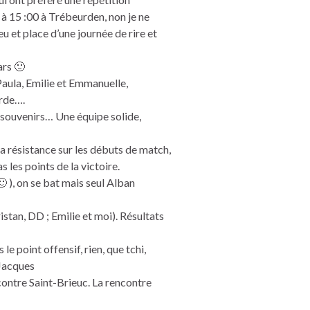
 à 15 :00 à Trébeurden, non je ne
ieu et place d’une journée de rire et
ars 🙂
Paula, Emilie et Emmanuelle,
rde….
 souvenirs… Une équipe solide,
a résistance sur les débuts de match,
 les points de la victoire.
 ), on se bat mais seul Alban
stan, DD ; Emilie et moi). Résultats
e point offensif, rien, que tchi,
-Jacques
contre Saint-Brieuc. La rencontre