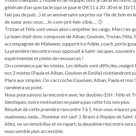
générale d’un spectacle (qui se joue le 09/11 à 20 :30 et le 10/11
fais pas de pub…) et un anniversaire surprise sur l’ile de Sein en l
de sueur avec nous….In-com-pré-hen-sible…. 🙂
Tristan et Félix sont venus ainsi compléter les rangs. Merci les g
La team était donc composée de Alban, Goulven, Tristan, Félix, 
accompagnée de Maïwenn, supportrice fidèle, coach, porte gou
La première rencontre nous opposait à Saint-Jacques, souvenirs
expérimentée et pleine de ressources !
On commence par les mixtes. Les débuts sont difficiles, malgré l
nos 2 mixtes (Paula et Alban, Goulven et Emilie) n’obtiendront pas
Place aux simples. On s’accroche (Goulven, Alban, Paula et moi 
ramènera un point.
Nous poursuivons la rencontre avec les doubles (DH : Félix et Tri
identiques, notre motivation ne paiera pas cette fois non plus.
Résultat de cette première rencontre 7 à 1. Non vous m’aurez pas l
oualouuuu, nada…l’honneur est sauf :). Bravo à l’équipe de Saint
Allez, on se remobilise et on repart, la deuxième rencontre sera 
nous semble plus accessible.