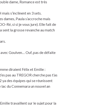
ouble dame, Romance est très
mais s’inclinent en 3 sets.
les dames, Paula s’accroche mais
-Ré, si si je vous jure). Elle fait de
Ça sent la grosse revanche au match
ars.
 2 avec Goulven… Ouf, pas de défaite
mme diraient Félix et Emilie :
i t’es pas au TREGOR cherche pas t’as
R2 ya des équipes qui se réunissent
re lac du Connemara un nouvel an
milie travaillent sur le sujet pour la