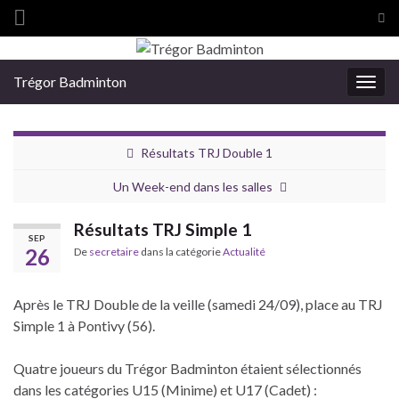
Tog
sea
Search for:
for
Trégor Badminton
Togg
navig
Résultats TRJ Double 1
Un Week-end dans les salles
Résultats TRJ Simple 1
SEP
26
De
secretaire
dans la catégorie
Actualité
Après le TRJ Double de la veille (samedi 24/09), place au TRJ
Simple 1 à Pontivy (56).
Quatre joueurs du Trégor Badminton étaient sélectionnés
dans les catégories U15 (Minime) et U17 (Cadet) :