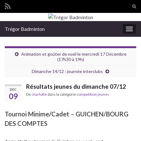
Tog
sear
Search for:
for
Trégor Badminton
Togg
navig
Animation et goûter de noël le mercredi 17 Décembre
(17h30 à 19h)
Dimanche 14/12 : journée interclubs
Résultats jeunes du dimanche 07/12
DÉC
09
De
charlotte
dans la catégorie
competition jeunes
Tournoi Minime/Cadet – GUICHEN/BOURG
DES COMPTES