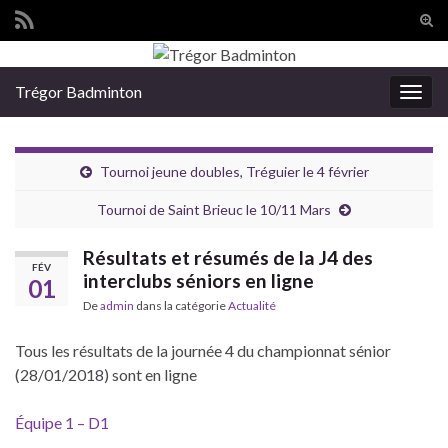
Tog
sear
Search for:
for
Trégor Badminton
Togg
navig
Tournoi jeune doubles, Tréguier le 4 février
Tournoi de Saint Brieuc le 10/11 Mars
Résultats et résumés de la J4 des
FÉV
interclubs séniors en ligne
01
De
admin
dans la catégorie
Actualité
Tous les résultats de la journée 4 du championnat sénior
(28/01/2018) sont en ligne
Équipe 1 – D1