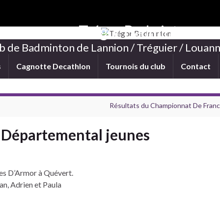
Trégor Badminton
b de Badminton de Lannion / Tréguier / Louann
s
Cagnotte Decathlon
Tournois du club
Contact
Résultats du Championnat De Fran
 Départemental jeunes
tes D’Armor à Quévert.
van, Adrien et Paula