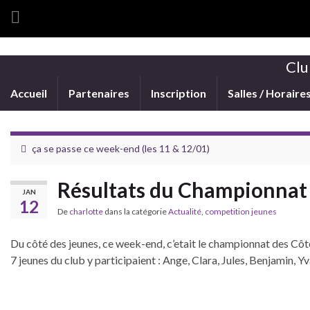
Clu
Accueil
Partenaires
Inscription
Salles / Horaire
ça se passe ce week-end (les 11 & 12/01)
Résultats du Championnat
JAN
12
De
charlotte
dans la catégorie
Actualité
,
competition jeunes
Du côté des jeunes, ce week-end, c’etait le championnat des Cô
7 jeunes du club y participaient : Ange, Clara, Jules, Benjamin, Y