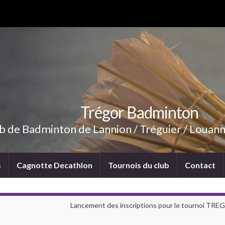
Trégor Badminton
b de Badminton de Lannion / Tréguier / Louann
s
Cagnotte Decathlon
Tournois du club
Contact
Lancement des inscriptions pour le tournoi TR