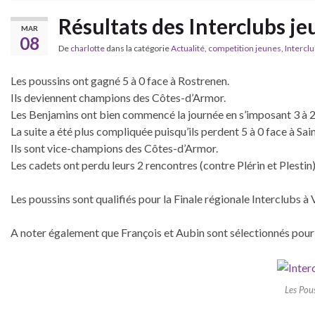
Résultats des Interclubs je
MAR
08
De
charlotte
dans la catégorie
Actualité
,
competition jeunes
,
Intercl
Les poussins ont gagné 5 à 0 face à Rostrenen.
Ils deviennent champions des Côtes-d’Armor.
Les Benjamins ont bien commencé la journée en s’imposant 3 à 2 
La suite a été plus compliquée puisqu’ils perdent 5 à 0 face à Sai
Ils sont vice-champions des Côtes-d’Armor.
Les cadets ont perdu leurs 2 rencontres (contre Plérin et Plestin) 
Les poussins sont qualifiés pour la Finale régionale Interclubs à
A noter également que François et Aubin sont sélectionnés pou
Les Pous