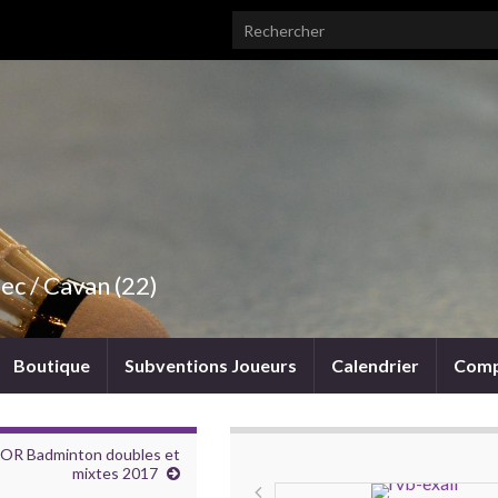
Search for:
ec / Cavan (22)
Boutique
Subventions Joueurs
Calendrier
Comp
EGOR Badminton doubles et
mixtes 2017