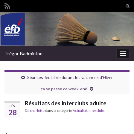
Tog
sear
Search for:
for
Trégor Badminton
Togg
navig
Séances Jeu Libre durant les vacances d’Hiver
ça se passe ce week-end
Résultats des interclubs adulte
FÉV
28
De
charlotte
dans la catégorie
Actualité
,
Interclubs