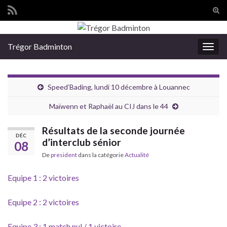
Tog
sear
Search for:
for
Trégor Badminton
Togg
navig
Speed’Bading, lundi 10 décembre à Louannec
Maïwenn et Raphaël au CIJ dans le 44
Résultats de la seconde journée
DÉC
d’interclub sénior
08
De
president
dans la catégorie
Actualité
Equipe 1 : 2 victoires
Equipe 2 : 2 victoires
Equipe 3 : 1 match nul / 1 victoire