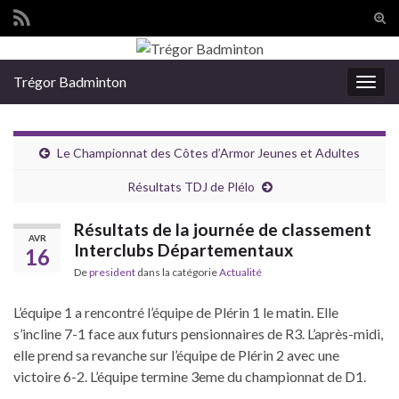
Tog
sear
Search for:
for
Trégor Badminton
Togg
navig
Le Championnat des Côtes d’Armor Jeunes et Adultes
Résultats TDJ de Plélo
Résultats de la journée de classement
AVR
Interclubs Départementaux
16
De
president
dans la catégorie
Actualité
L’équipe 1 a rencontré l’équipe de Plérin 1 le matin. Elle
s’incline 7-1 face aux futurs pensionnaires de R3. L’après-midi,
elle prend sa revanche sur l’équipe de Plérin 2 avec une
victoire 6-2. L’équipe termine 3eme du championnat de D1.