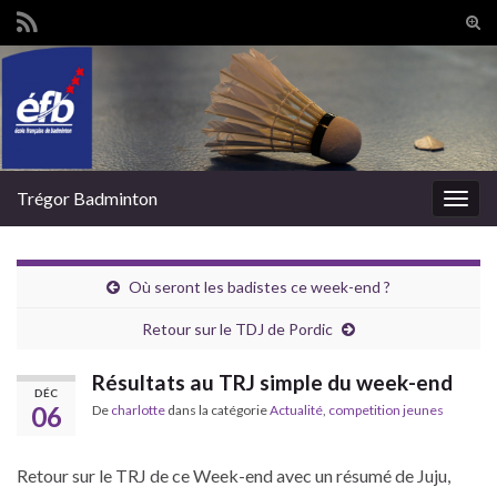
Tog
sear
Search for:
for
Trégor Badminton
Togg
navig
Où seront les badistes ce week-end ?
Retour sur le TDJ de Pordic
Résultats au TRJ simple du week-end
DÉC
06
De
charlotte
dans la catégorie
Actualité
,
competition jeunes
Retour sur le TRJ de ce Week-end avec un résumé de Juju,