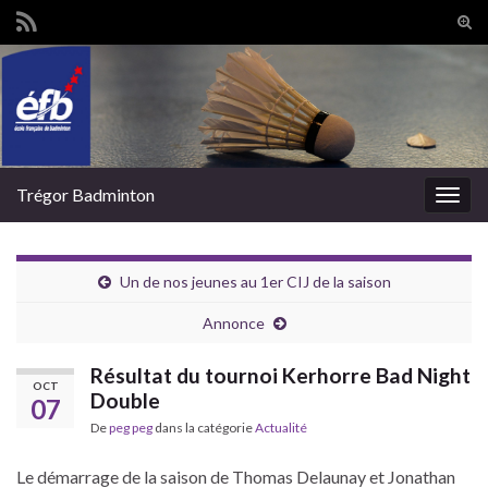
Tog
sear
Search for:
for
Trégor Badminton
Togg
navig
Un de nos jeunes au 1er CIJ de la saison
Annonce
Résultat du tournoi Kerhorre Bad Night
OCT
Double
07
De
peg peg
dans la catégorie
Actualité
Le démarrage de la saison de Thomas Delaunay et Jonathan