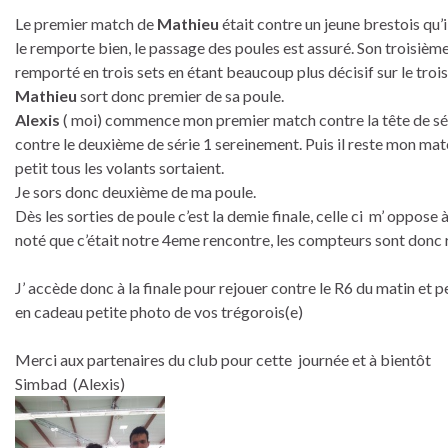
Le premier match de
Mathieu
était contre un jeune brestois qu’i
le remporte bien, le passage des poules est assuré. Son troisième 
remporté en trois sets en étant beaucoup plus décisif sur le troi
Mathieu
sort donc premier de sa poule.
Alexis
( moi) commence mon premier match contre la tête de sér
contre le deuxième de série 1 sereinement. Puis il reste mon matc
petit tous les volants sortaient.
Je sors donc deuxième de ma poule.
Dès les sorties de poule c’est la demie finale, celle ci m’ oppose 
noté que c’était notre 4eme rencontre, les compteurs sont donc r
J’ accède donc à la finale pour rejouer contre le R6 du matin et 
en cadeau petite photo de vos trégorois(e)
Merci aux partenaires du club pour cette journée et à bientôt
Simbad
(Alexis)