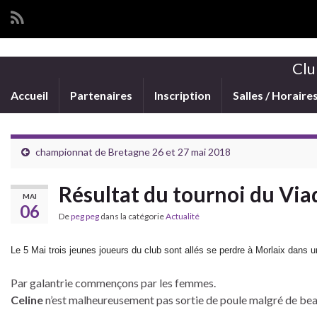
Clu
Accueil
Partenaires
Inscription
Salles / Horaire
championnat de Bretagne 26 et 27 mai 2018
Résultat du tournoi du Via
MAI
06
De
peg peg
dans la catégorie
Actualité
Le 5 Mai trois jeunes joueurs du club sont allés se perdre à Morlaix dans u
Par galantrie commençons par les femmes.
Celine
n’est malheureusement pas sortie de poule malgré de beau