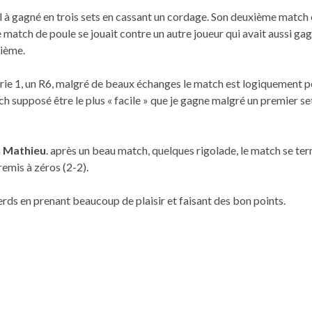
l à gagné en trois sets en cassant un cordage. Son deuxième match ét
match de poule se jouait contre un autre joueur qui avait aussi gagn
sième.
ie 1, un R6, malgré de beaux échanges le match est logiquement 
h supposé être le plus « facile » que je gagne malgré un premier set
à
Mathieu
. après un beau match, quelques rigolade, le match se term
emis à zéros (2-2).
perds en prenant beaucoup de plaisir et faisant des bon points.