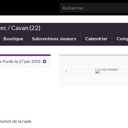
Search for:
ec / Cavan (22)
Boutique
Subventions Joueurs
Calendrier
Comp
 Pordic le 17 juin 2018
nchot de la rade.