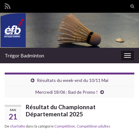
Tog
sear
Search for:
for
Trégor Badminton
Togg
navig
Résultats du week-end du 10/11 Mai
Mercredi 18/06 : Bad de Promo !
Résultat du Championnat
MAI
Départemental 2025
21
De
charlotte
dans la catégorie
Compétition
,
Compétition adultes