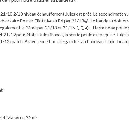
21/18 2/13 niveau échauffement Jules est prêt. Le second match 
dversaire Poirier Eliot niveau R6 par 21/13😒. Le bandeau doit être
et également le 3ème par 21/18 et 21/15 💪💪💪. Il termine sa poule
 21/19 pour Notre Jules ihaaaa, la sortie poule est acquise. Jules s
t 21/12 match. Bravo jeune badiste gaucher au bandeau blanc, beau 
nt
ème et Maiwenn 3ème.