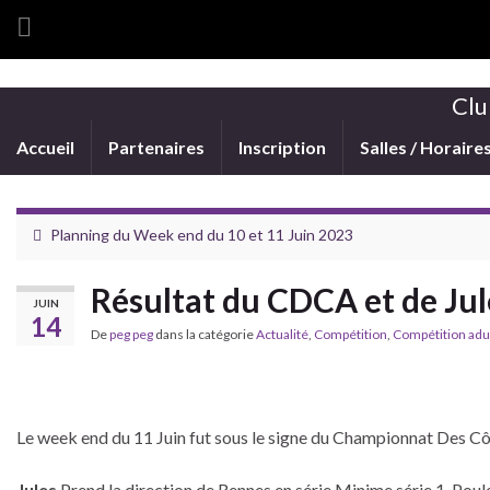
Clu
Accueil
Partenaires
Inscription
Salles / Horaire
Planning du Week end du 10 et 11 Juin 2023
Résultat du CDCA et de Jul
JUIN
14
De
peg peg
dans la catégorie
Actualité
,
Compétition
,
Compétition adu
Le week end du 11 Juin fut sous le signe du Championnat Des Côt
Jules
Prend la direction de Rennes en série Minime série 1. Pou