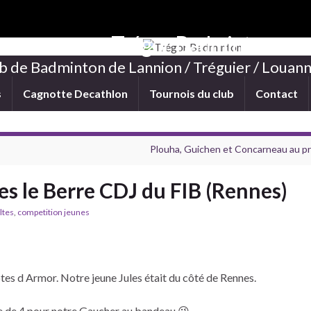
Trégor Badminton
b de Badminton de Lannion / Tréguier / Louann
s
Cagnotte Decathlon
Tournois du club
Contact
Plouha, Guichen et Concarneau au 
es le Berre CDJ du FIB (Rennes)
ltes
,
competition jeunes
es d Armor. Notre jeune Jules était du côté de Rennes.
le de 4 pour notre Gaucher au bandeau 😉