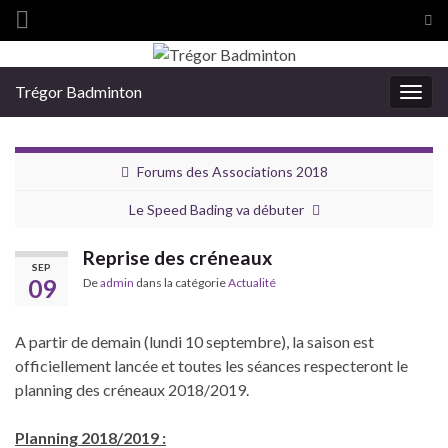
Tog
sea
Search for:
for
Trégor Badminton
Togg
navig
Forums des Associations 2018
Le Speed Bading va débuter
Reprise des créneaux
SEP
09
De
admin
dans la catégorie
Actualité
A partir de demain (lundi 10 septembre), la saison est
officiellement lancée et toutes les séances respecteront le
planning des créneaux 2018/2019.
Planning 2018/2019 :