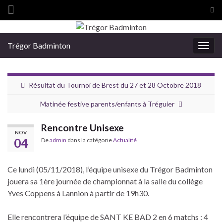
Tog
sea
Search for:
for
Trégor Badminton
Togg
navig
Résultat du Tournoi de Brest du 27 et 28 Octobre 2018
Matinée festive parents/enfants à Tréguier
Rencontre Unisexe
NOV
04
De
admin
dans la catégorie
Actualité
Ce lundi (05/11/2018), l’équipe unisexe du Trégor Badminton
jouera sa 1ère journée de championnat à la salle du collège
Yves Coppens à Lannion à partir de 19h30.
Elle rencontrera l’équipe de SANT KE BAD 2 en 6 matchs : 4