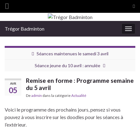
Tog
sea
Search for:
for
Trégor Badminton
Togg
navig
Séances maintenues le samedi 3 avril
Séance jeune du 10 avril : annulée
Remise en forme : Programme semaine
AVR
du 5 avril
05
De
admin
dans la catégorie
Actualité
Voici le programme des prochains jours, pensez si vous
pouvez à vous inscrire sur les doodles pour les séances à
l’extérieur.