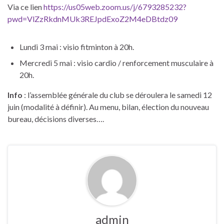
Via ce lien
https://us05web.zoom.us/j/6793285232?
pwd=VlZzRkdnMUk3REJpdExoZ2M4eDBtdz09
Lundi 3 mai : visio fitminton à 20h.
Mercredi 5 mai : visio cardio / renforcement musculaire à
20h.
Info
: l’assemblée générale du club se déroulera le samedi 12
juin (modalité à définir). Au menu, bilan, élection du nouveau
bureau, décisions diverses….
admin