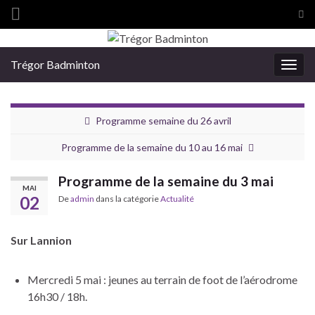
Tog
sea
Search for:
for
Trégor Badminton
Togg
navig
Programme semaine du 26 avril
Programme de la semaine du 10 au 16 mai
Programme de la semaine du 3 mai
MAI
02
De
admin
dans la catégorie
Actualité
Sur Lannion
Mercredi 5 mai : jeunes au terrain de foot de l’aérodrome
16h30 / 18h.