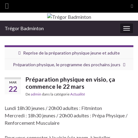
Tog
sea
Search for:
for
Trégor Badminton
Togg
navig
Reprise de la préparation physique jeune et adulte
Préparation physique, le programme des prochains jours
Préparation physique en visio, ça
MAR
commence le 22 mars
22
De
admin
dans la catégorie
Actualité
Lundi 18h30 jeunes / 20h00 adultes : Fitminton
Mercredi : 18h30 jeunes / 20h00 adultes : Prépa Physique /
Renforcement Musculaire
Pour vous connecter à la visio (via zoom, à installer