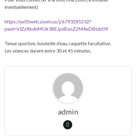
éventuellement)
https://us05web.zoom.us/j/6793285232?
pwd=VlZzRkdnMUk3REJpdExoZ2M4eDBtdz09
Tenue sportive, bouteille d’eau, raquette facultative.
Les séances durent entre 30 et 45 minutes.
admin