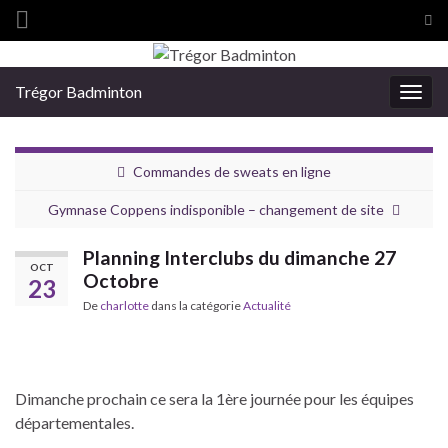
Tog
sea
Search for:
for
Trégor Badminton
Togg
navig
Commandes de sweats en ligne
Gymnase Coppens indisponible – changement de site
Planning Interclubs du dimanche 27
OCT
Octobre
23
De
charlotte
dans la catégorie
Actualité
Dimanche prochain ce sera la 1ère journée pour les équipes
départementales.